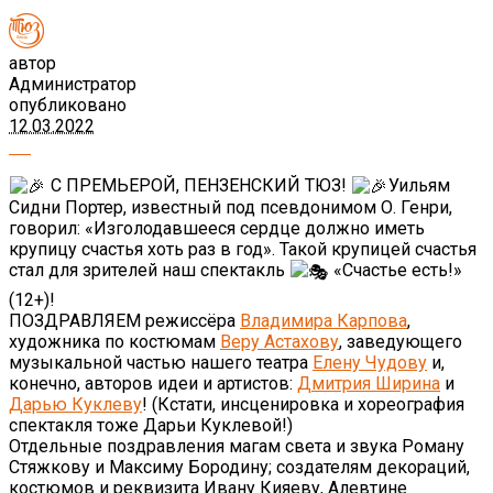
автор
Администратор
опубликовано
12.03.2022
С ПРЕМЬЕРОЙ, ПЕНЗЕНСКИЙ ТЮЗ!
Уильям
Сидни Портер, известный под псевдонимом О. Генри,
говорил: «Изголодавшееся сердце должно иметь
крупицу счастья хоть раз в год». Такой крупицей счастья
стал для зрителей наш спектакль
«Счастье есть!»
(12+)!
ПОЗДРАВЛЯЕМ режиссёра
Владимира Карпова
,
художника по костюмам
Веру Астахову
, заведующего
музыкальной частью нашего театра
Елену Чудову
и,
конечно, авторов идеи и артистов:
Дмитрия Ширина
и
Дарью Куклеву
! (Кстати, инсценировка и хореография
спектакля тоже Дарьи Куклевой!)
Отдельные поздравления магам света и звука Роману
Стяжкову и Максиму Бородину; создателям декораций,
костюмов и реквизита Ивану Кияеву, Алевтине