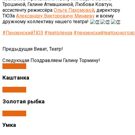
Трошиной, Галине Атмашкиной, Любови Ковтун;
ассистенту режиссёра
Ольге Пахомовой
, директору
ТЮЗа
Александру Викторовичу Минаеву
и всему
дружному коллективу нашего театра!
#ПензенскийТЮЗ
#театрпенза
#пензенскийтеатрюногозр
Предыдущая
Виват, Театр!
Следующая
Поздравляем Галину Тормину!
Спектакли
Каштанка
Спектакли
Золотая рыбка
Спектакли
Умка