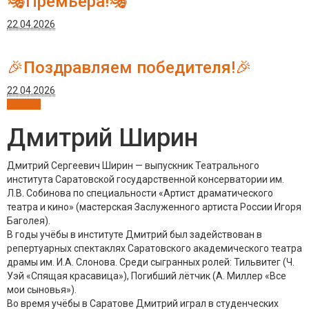
🎭Премьера!🎭
22.04.2026
🎉Поздравляем победителя!🎉
22.04.2026
Актёры
Дмитрий Ширин
Дмитрий Сергеевич Ширин — выпускник Театрального
института Саратовской государственной консерватории им.
Л.В. Собинова по специальности «Артист драматического
театра и кино» (мастерская Заслуженного артиста России Игоря
Баголея).
В годы учёбы в институте Дмитрий был задействован в
репертуарных спектаклях Саратовского академического театра
драмы им. И.А. Слонова. Среди сыгранных ролей: Тильвитег (Ч.
Уэй «Спящая красавица»), Погибший лётчик (А. Миллер «Все
мои сыновья»).
Во время учёбы в Саратове Дмитрий играл в студенческих