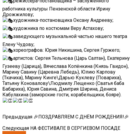
режиссёра-постановщика – заслуженного
работника культуры Пензенской области Ирину
Дрожжилову;
художника-постановщика Оксану Андрееву;
художника по костюмам Веру Астахову;
заведующего музыкальной частью нашего театра
Елену Чудову;
хореографов: Юрия Никишина, Сергея Гуржего;
артистов: Сергея Тельнова (Царь Салтан), Екатерину
Гузееву (Царица), Вячеслава Копёнкина (Князь Гвидон),
Марину Савину (Царевна Лебедь), Юлию Карпову
(Ткачиха), Марину Кинге\Дарью Куклеву (Повариха),
Татьяну Коновалову\Людмилу Лещенко (Сватья баба
Бабариха), Юрия Савина, Дмитрия Ширина, Дениса
Кабулахина (заморские гости, корабельщики, бояре).
Предыдущая
🎉ПОЗДРАВЛЯЕМ С ДНËМ РОЖДЕНИЯ!🎉
Следующая
НА ФЕСТИВАЛЕ В СЕРГИЕВОМ ПОСАДЕ
Спектакли