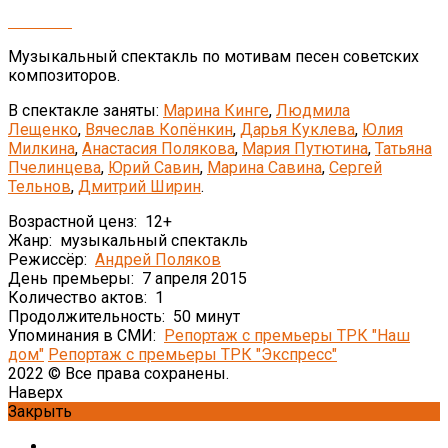
Музыкальный спектакль по мотивам песен советских
композиторов.
В спектакле заняты:
Марина Кинге
,
Людмила
Лещенко
,
Вячеслав Копёнкин
,
Дарья Куклева
,
Юлия
Милкина
,
Анастасия Полякова
,
Мария Путютина
,
Татьяна
Пчелинцева
,
Юрий Савин
,
Марина Савина
,
Сергей
Тельнов
,
Дмитрий Ширин
.
Возрастной ценз:
12+
Жанр:
музыкальный спектакль
Режиссёр:
Андрей Поляков
День премьеры:
7 апреля 2015
Количество актов:
1
Продолжительность:
50 минут
Упоминания в СМИ:
Репортаж с премьеры ТРК "Наш
дом"
Репортаж с премьеры ТРК "Экспресс"
2022 © Все права сохранены.
Наверх
Закрыть