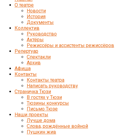
О театре
Новости
История
Документы
Коллектив
Руководство
Актёры
Режиссёры и ассистенты режиссёров
Репертуар
Спектакли
Архив
Афиша
Контакты
Контакты театра
Написать руководству
Страничка Тюзи
В гостях у Тюзи
Тюзины конкурсы
Письмо Тюзе
Наши проекты
Лучше дома
Слова, рождённые войной
Пушкин жив