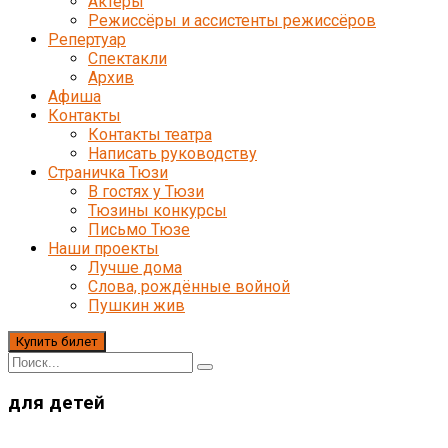
Актёры
Режиссёры и ассистенты режиссёров
Репертуар
Спектакли
Архив
Афиша
Контакты
Контакты театра
Написать руководству
Страничка Тюзи
В гостях у Тюзи
Тюзины конкурсы
Письмо Тюзе
Наши проекты
Лучше дома
Слова, рождённые войной
Пушкин жив
Купить билет
для детей