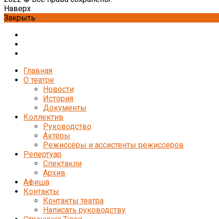
Наверх
Закрыть
Главная
О театре
Новости
История
Документы
Коллектив
Руководство
Актёры
Режиссёры и ассистенты режиссёров
Репертуар
Спектакли
Архив
Афиша
Контакты
Контакты театра
Написать руководству