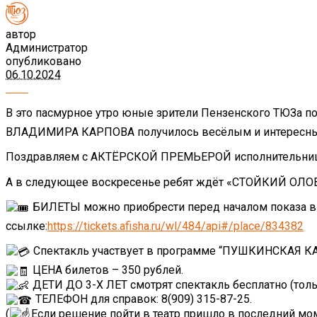
автор
Администратор
опубликовано
06.10.2024
В это пасмурное утро юные зрители Пензенского ТЮЗа 
ВЛАДИМИРА КАРПОВА получилось весëлым и интересн
Поздравляем с АКТËРСКОЙ ПРЕМЬЕРОЙ исполнительницу
А в следующее воскресенье ребят ждëт «СТОЙКИЙ О
БИЛЕТЫ можно приобрести перед началом показа в к
ссылке:
https://tickets.afisha.ru/wl/484/api#/place/834382
Спектакль участвует в программе “ПУШКИНСКАЯ КА
ЦЕНА билетов – 350 рублей.
ДЕТИ ДО 3-Х ЛЕТ смотрят спектакль бесплатно (тол
ТЕЛЕФОН для справок: 8(909) 315-87-25.
(
Если решение пойти в театр пришло в последний