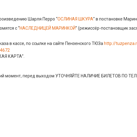
произведению Шарля Перро “
ОСЛИНАЯ ШКУРА
” в постановке Мари
мятся с “
НАСЛЕДНИЦЕЙ МАРИНКОЙ
” (режиссёр-постановщик зас
за в кассе, по ссылке на сайте Пензенского ТЮЗа
http://tuzpenza.
44672
КАЯ КАРТА”.
дний момент, перед выходом УТОЧНЯЙТЕ НАЛИЧИЕ БИЛЕТОВ ПО ТЕ