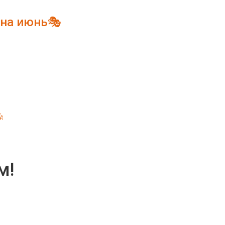
 на июнь🎭

м!