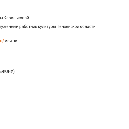
ны Корольковой.
луженный работник культуры Пензенской области
ru/
или по
ЛЕФОНУ).