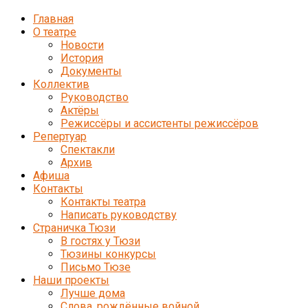
Главная
О театре
Новости
История
Документы
Коллектив
Руководство
Актёры
Режиссёры и ассистенты режиссёров
Репертуар
Спектакли
Архив
Афиша
Контакты
Контакты театра
Написать руководству
Страничка Тюзи
В гостях у Тюзи
Тюзины конкурсы
Письмо Тюзе
Наши проекты
Лучше дома
Слова, рождённые войной