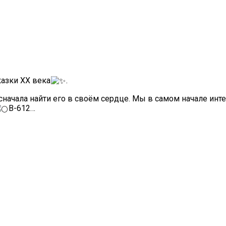
азки XX века
.
ала найти его в своëм сердце. Мы в самом начале интере
В-612…