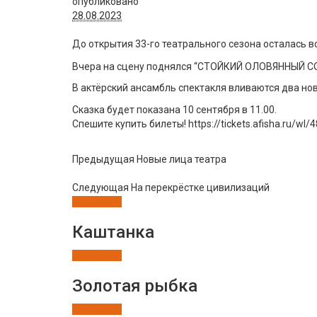
опубликовано
28.08.2023
До открытия 33-го театрального сезона осталась в
Вчера на сцену поднялся “СТОЙКИЙ ОЛОВЯННЫЙ 
В актёрский ансамбль спектакля вливаются два н
Сказка будет показана 10 сентября в 11.00.
Спешите купить билеты! https://tickets.afisha.ru/wl/
Предыдущая
Новые лица театра
Следующая
На перекрёстке цивилизаций
Спектакли
Каштанка
Спектакли
Золотая рыбка
Спектакли