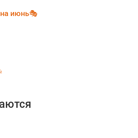
 на июнь🎭

жаются