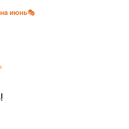
 на июнь🎭

!