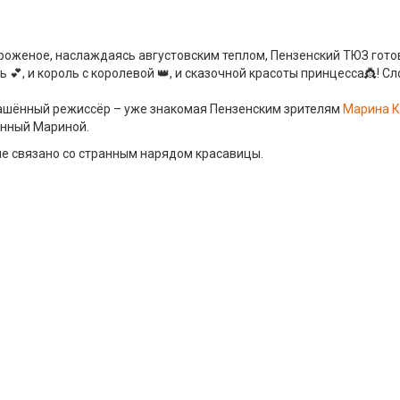
оженое, наслаждаясь августовским теплом, Пензенский ТЮЗ готови
 💕, и король с королевой 👑, и сказочной красоты принцесса👸! Сл
глашённый режиссёр – уже знакомая Пензенским зрителям
Марина К
енный Мариной.
ние связано со странным нарядом красавицы.