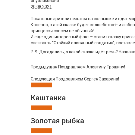
опубликовано
20.08.2021
Пока юные зрители нежатся на солнышке и едят мор
Конечно, в этой сказке будет волшебство✨ и любовь
принцессы совсем не обычный!
И ещё один интересный факт – ставит сказку при
спектакль “Стойкий оловянный солдатик”, поставл
P. S. Догадались, о какой сказке идёт речь? Назва
Предыдущая
Поздравляем Алевтину Трошину!
Следующая
Поздравляем Сергея Захарина!
Спектакли
Каштанка
Спектакли
Золотая рыбка
Спектакли