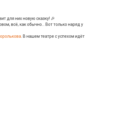
т для них новую сказку! 🎉
овом, всё, как обычно… Вот только наряд у
оролькова
. В нашем театре с успехом идёт