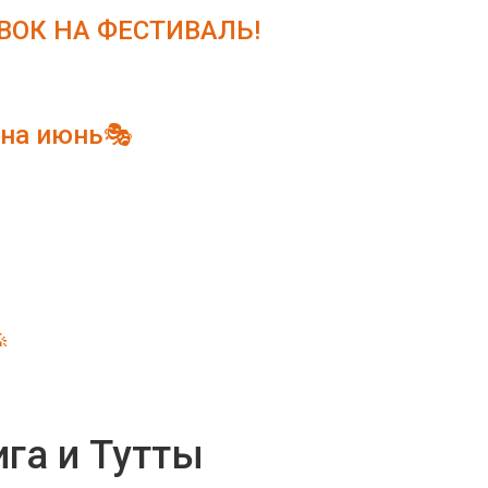
ОК НА ФЕСТИВАЛЬ!
 на июнь🎭

га и Тутты