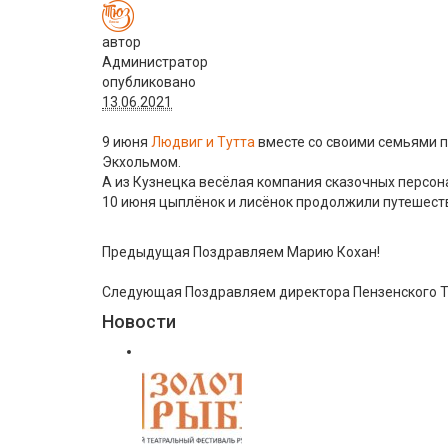
автор
Администратор
опубликовано
13.06.2021
9 июня
Людвиг и Тутта
вместе со своими семьями п
Экхольмом.
А из Кузнецка весёлая компания сказочных персон
10 июня цыплёнок и лисёнок продолжили путешеств
Предыдущая
Поздравляем Марию Кохан!
Следующая
Поздравляем директора Пензенского 
Новости