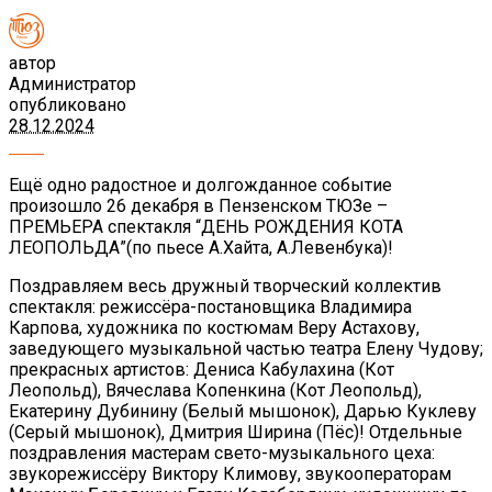
автор
Администратор
опубликовано
28.12.2024
Ещё одно радостное и долгожданное событие
произошло 26 декабря в Пензенском ТЮЗе –
ПРЕМЬЕРА спектакля “ДЕНЬ РОЖДЕНИЯ КОТА
ЛЕОПОЛЬДА”(по пьесе А.Хайта, А.Левенбука)!
Поздравляем весь дружный творческий коллектив
спектакля: режиссёра-постановщика Владимира
Карпова, художника по костюмам Веру Астахову,
заведующего музыкальной частью театра Елену Чудову;
прекрасных артистов: Дениса Кабулахина (Кот
Леопольд), Вячеслава Копенкина (Кот Леопольд),
Екатерину Дубинину (Белый мышонок), Дарью Куклеву
(Серый мышонок), Дмитрия Ширина (Пёс)! Отдельные
поздравления мастерам свето-музыкального цеха:
звукорежиссёру Виктору Климову, звукооператорам