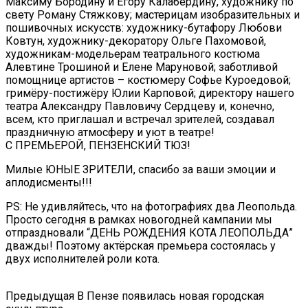
Максиму Бородину и Егору Калабердину, художнику по
свету Роману Стяжкову; мастерицам изобразительных и
пошивочных искусств: художнику-бутафору Любови
Ковтун, художнику-декоратору Ольге Пахомовой,
художникам-модельерам театрального костюма
Алевтине Трошиной и Елене Маруновой; заботливой
помощнице артистов – костюмеру Софье Куроедовой;
гримëру-постижëру Юлии Карповой; директору нашего
театра Александру Павловичу Сердцеву и, конечно,
всем, кто приглашал и встречал зрителей, создавал
праздничную атмосферу и уют в театре!
С ПРЕМЬЕРОЙ, ПЕНЗЕНСКИЙ ТЮЗ!
Милые ЮНЫЕ ЗРИТЕЛИ, спасибо за ваши эмоции и
аплодисменты!!!
PS: Не удивляйтесь, что на фотографиях два Леопольда.
Просто сегодня в рамках новогодней кампании мы
отпраздновали “ДЕНЬ РОЖДЕНИЯ КОТА ЛЕОПОЛЬДА”
дважды! Поэтому актёрская премьера состоялась у
двух исполнителей роли кота.
Предыдущая
В Пензе появилась новая городская