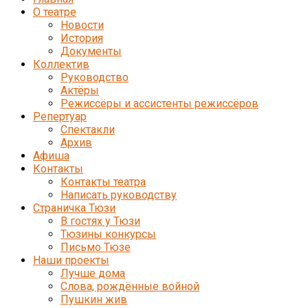
О театре
Новости
История
Документы
Коллектив
Руководство
Актёры
Режиссёры и ассистенты режиссёров
Репертуар
Спектакли
Архив
Афиша
Контакты
Контакты театра
Написать руководству
Страничка Тюзи
В гостях у Тюзи
Тюзины конкурсы
Письмо Тюзе
Наши проекты
Лучше дома
Слова, рождённые войной
Пушкин жив