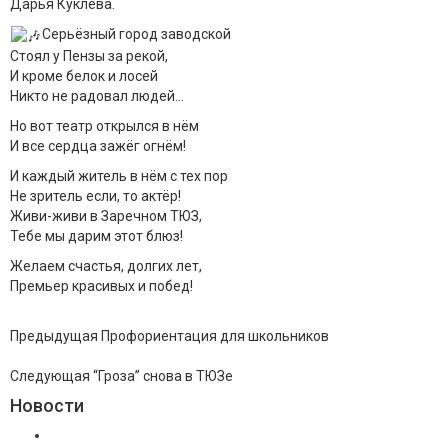
Дарья Куклева.
Серьёзный город заводской
Стоял у Пензы за рекой,
И кроме белок и лосей
Никто не радовал людей…
Но вот театр открылся в нём
И все сердца зажёг огнём!
И каждый житель в нём с тех пор
Не зритель если, то актёр!
Живи-живи в Заречном ТЮЗ,
Тебе мы дарим этот блюз!
Желаем счастья, долгих лет,
Премьер красивых и побед!
Предыдущая
Профориентация для школьников
Следующая
“Гроза” снова в ТЮЗе
Новости