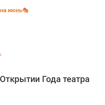
 на июнь🎭

Открытии Года театра