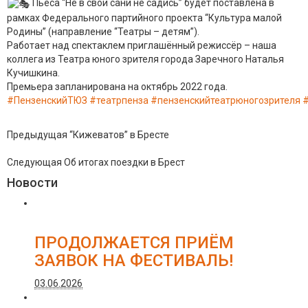
Пьеса “Не в свои сани не садись” будет поставлена в
рамках Федерального партийного проекта “Культура малой
Родины” (направление “Театры – детям”).
Работает над спектаклем приглашённый режиссёр – наша
коллега из Театра юного зрителя города Заречного Наталья
Кучишкина.
Премьера запланирована на октябрь 2022 года.
#ПензенскийТЮЗ
#театрпенза
#пензенскийтеатрюногозрителя
#
Предыдущая
“Кижеватов” в Бресте
Следующая
Об итогах поездки в Брест
Новости
ПРОДОЛЖАЕТСЯ ПРИЁМ
ЗАЯВОК НА ФЕСТИВАЛЬ!
03.06.2026