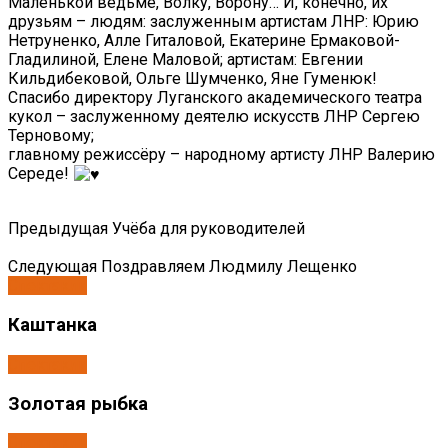
Маленькой ведьме, Волку, Ворону… И, конечно, их
друзьям – людям: заслуженным артистам ЛНР: Юрию
Нетруненко, Алле Гиталовой, Екатерине Ермаковой-
Гладилиной, Елене Маловой; артистам: Евгении
Кильдибековой, Ольге Шумченко, Яне Гуменюк!
Спасибо директору Луганского академического театра
кукол – заслуженному деятелю искусств ЛНР Сергею
Терновому;
главному режиссёру – народному артисту ЛНР Валерию
Середе!
Предыдущая
Учёба для руководителей
Следующая
Поздравляем Людмилу Лещенко
Спектакли
Каштанка
Спектакли
Золотая рыбка
Спектакли