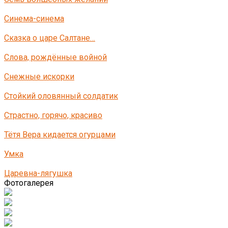
Синема-синема
Сказка о царе Салтане…
Слова, рождённые войной
Снежные искорки
Стойкий оловянный солдатик
Страстно, горячо, красиво
Тётя Вера кидается огурцами
Умка
Царевна-лягушка
Фотогалерея