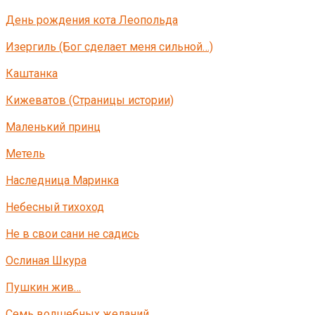
День рождения кота Леопольда
Изергиль (Бог сделает меня сильной…)
Каштанка
Кижеватов (Страницы истории)
Маленький принц
Метель
Наследница Маринка
Небесный тихоход
Не в свои сани не садись
Ослиная Шкура
Пушкин жив…
Семь волшебных желаний