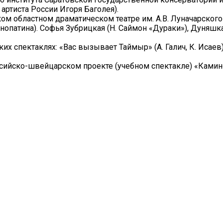
артиста России Игоря Баголея).
ом областном драматическом театре им. А.В. Луначарског
нопатина). Софья Зубрицкая (Н. Саймон «Дураки»), Дуняшк
их спектаклях: «Вас вызывает Таймыр» (А. Галич, К. Исаев)
сийско-швейцарском проекте (учебном спектакле) «Камино